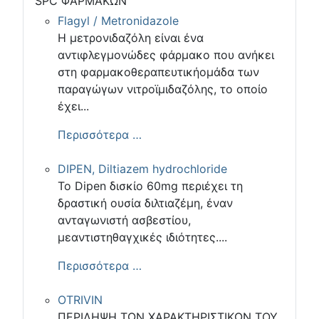
SPC ΦΑΡΜΑΚΩΝ
Flagyl / Metronidazole
Η μετρονιδαζόλη είναι ένα
αντιφλεγμονώδες φάρμακο που ανήκει
στη φαρμακοθεραπευτικήομάδα των
παραγώγων νιτροϊμιδαζόλης, το οποίο
έχει...
Περισσότερα …
DIPEN, Diltiazem hydrochloride
Το Dipen δισκίο 60mg περιέχει τη
δραστική ουσία διλτιαζέμη, έναν
ανταγωνιστή ασβεστίου,
μεαντιστηθαγχικές ιδιότητες....
Περισσότερα …
OTRIVIN
ΠΕΡΙΛΗΨΗ ΤΩΝ ΧΑΡΑΚΤΗΡΙΣΤΙΚΩΝ ΤΟΥ