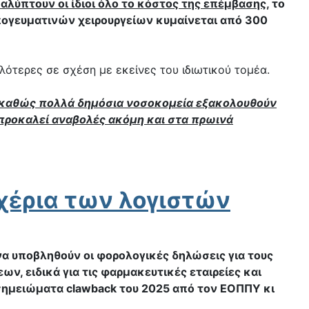
καλύπτουν οι ίδιοι όλο το κόστος της επέμβασης
, το
πογευματινών χειρουργείων κυμαίνεται από 300
ηλότερες σε σχέση με εκείνες του ιδιωτικού τομέα.
ν καθώς πολλά δημόσια νοσοκομεία εξακολουθούν
 προκαλεί αναβολές ακόμη και στα πρωινά
χέρια των λογιστών
να υποβληθούν οι φορολογικές δηλώσεις για τους
, ειδικά για τις φαρμακευτικές εταιρείες και
α σημειώματα clawback του 2025 από τον ΕΟΠΠΥ κι