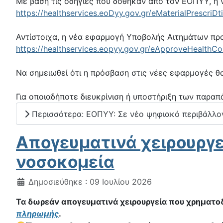
Με βάση τις οδηγίες που δόθηκαν από τον ΕΟΠΥΥ, η
https://healthservices.eoDyy.gov.gr/eMaterialPrescriDt
Αντίστοιχα, η νέα εφαρμογή Υποβολής Αιτημάτων προ
https://healthservices.eopyy.gov.gr/eApproveHealthC
Να σημειωθεί ότι η πρόσβαση στις νέες εφαρμογές θ
Για οποιαδήποτε διευκρίνιση ή υποστήριξη των παρα
Περισσότερα: ΕΟΠΥΥ: Σε νέο ψηφιακό περιβάλλον ο
Απογευματινά χειρουργε
νοσοκομεία
Λεπτομέρειες
Δημοσιεύθηκε : 09 Ιουλίου 2026
Τα δωρεάν απογευματινά χειρουργεία που χρηματο
πληρωμής
.