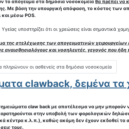
ούν το απόγευμα στα δημόσια νοσοκομεία
θα πρέπει να 
της. Με βάση την υπουργική απόφαση, το κόστος των α
ι και μέσω POS.
 Υγείας υποστηρίζει ότι οι χρεώσεις είναι σημαντικά χαμ
τημα της στελέχωσης των απογευματινών χειρουργείω
σε αναισθησιολόγους και νοσηλευτές, γεγονός που ήδη
α πληρώνουν οι ασθενείς στα δημόσια νοσοκομεία
ατα clawback, δεμένα τα 
 σημειώματα claw back με αποτέλεσμα να μην μπορούν 
 παρατηρούνται στην υποβολή των φορολογικών δηλώσεων
ικά κέντρα κ.λ.π.), καθώς ακόμη δεν έχουν εκδοθεί τ
σεις τους.