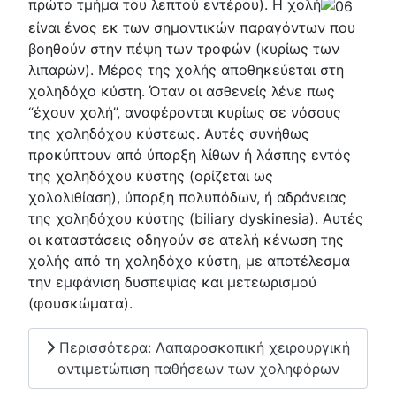
πρώτο τμήμα του λεπτού εντέρου). Η χολή
είναι ένας εκ των σημαντικών παραγόντων που
βοηθούν στην πέψη των τροφών (κυρίως των
λιπαρών). Μέρος της χολής αποθηκεύεται στη
χοληδόχο κύστη. Όταν οι ασθενείς λένε πως
“έχουν χολή”, αναφέρονται κυρίως σε νόσους
της χοληδόχου κύστεως. Αυτές συνήθως
προκύπτουν από ύπαρξη λίθων ή λάσπης εντός
της χοληδόχου κύστης (ορίζεται ως
χολολιθίαση), ύπαρξη πολυπόδων, ή αδράνειας
της χοληδόχου κύστης (biliary dyskinesia). Αυτές
οι καταστάσεις οδηγούν σε ατελή κένωση της
χολής από τη χοληδόχο κύστη, με αποτέλεσμα
την εμφάνιση δυσπεψίας και μετεωρισμού
(φουσκώματα).
Περισσότερα: Λαπαροσκοπική χειρουργική
αντιμετώπιση παθήσεων των χοληφόρων